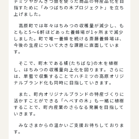
チミツやかんきつ類を使った商品の特産品化を目
指すために「みつばちの木プロジェクト」を立ち
上げました。
高原町では年々はちみつの収穫量が減少し、も
ともと5～6軒ほどあった養蜂場が1ヶ所まで減少
しました。町で唯一養蜂を続ける斎藤養蜂場は、
今後の生産について大きな課題に直面していま
す。
そこで、町木である橘(たちばな)の木を植樹
し、はちみつの収穫量向上化を図ります。さらに
は、単蜜で収集することでハチミツの高原オリジ
ナルブランド化も同時に目指していきます。
また、町内オリジナルブランドの特産づくりに
活かすことができる「へべすの木」も一緒に植樹
することで、町内産業のさらなる発展を目指して
いきます。
みなさまからの温かいご支援お待ちしておりま
す。