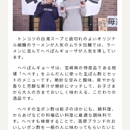
トンコツの白濁スープと歯切れのよいオリジナ
ル細麺のラーメンが人気のムラタ拉麺では、ラー
メンに並んでへべぽんギョーザが人気を博してい
ます。
へべぽんギョーザは、宮崎県の特産品である柑
橘「へべす」をふんだんに使った生ぽん酢とセッ
トのメニューです。絶妙な甘みと酸味、爽やかな
香りと芳醇な果汁が絶妙にマッチして、お子さま
から大人の方までおいしく味わえる、こだわりの
逸品です。
へべすの生ポン酢は餃子のほかにも、鍋料理、
からあげなどの料幅広い料理に最適な調味料で
す。へべすも植樹することで、高原ブランドのお
いしいポン酢を一般の人に味わってもらいたいと