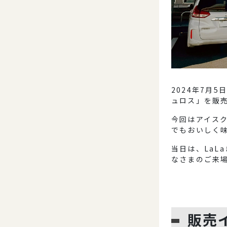
2024年7月5
ュロス」を販
今回はアイス
でもおいしく
当日は、LaL
なさまのご来
販売