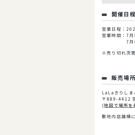
開催日
営業日程：202
営業時間：7月5
7月6日(土
※売り切れ次
販売場
LaLaきりし
〒889-441
(
地図で場所を
敷地内店舗横