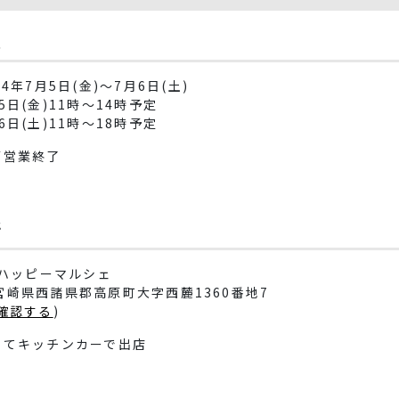
程
4年7月5日(金)～7月6日(土)
日(金)11時～14時予定
)11時～18時予定
第営業終了
所
まハッピーマルシェ
2 宮崎県西諸県郡高原町大字西麓1360番地7
確認する
)
にてキッチンカーで出店