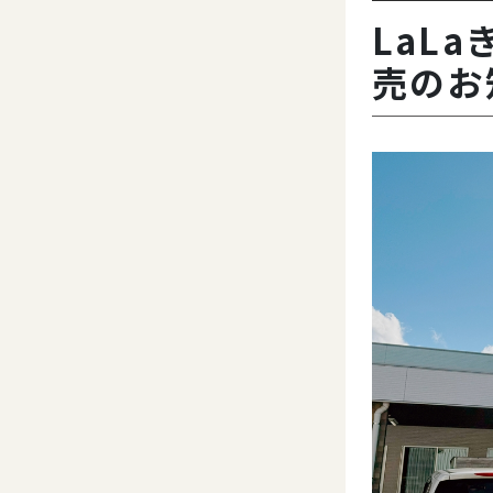
LaL
売のお